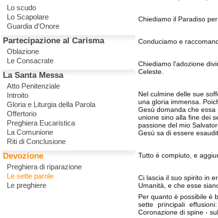
Lo scudo
Lo Scapolare
Chiediamo il Paradiso per 
Guardia d'Onore
Partecipazione al Carisma
Conduciamo e raccomandi
Oblazione
Le Consacrate
Chiediamo l'adozione divina
Celeste.
La Santa Messa
Atto Penitenziale
Nel culmine delle sue sof
Introito
una gloria immensa. Poich
Gloria e Liturgia della Parola
Gesù domanda che essa pas
Offertorio
unione sino alla fine dei 
Preghiera Eucaristica
passione del mio Salvator
La Comunione
Gesù sa di essere esaudit
Riti di Conclusione
Devozione
Tutto è compiuto, e aggi
Preghiera di riparazione
Le sette parole
Ci lascia il suo spirito in
Le preghiere
Umanità, e che esse siano
Per quanto è possibile è b
sette principali effusio
Coronazione di spine - sull