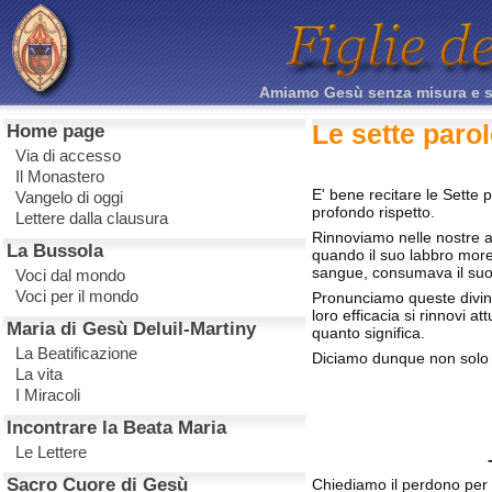
Amiamo Gesù senza misura e sacr
Le sette parol
Home page
Via di accesso
Il Monastero
E' bene recitare le Sette 
Vangelo di oggi
profondo rispetto.
Lettere dalla clausura
Rinnoviamo nelle nostre a
La Bussola
quando il suo labbro moren
sangue, consumava il suo 
Voci dal mondo
Voci per il mondo
Pronunciamo queste divine
loro efficacia si rinnovi 
Maria di Gesù Deluil-Martiny
quanto significa.
La Beatificazione
Diciamo dunque non solo 
La vita
I Miracoli
Incontrare la Beata Maria
Le Lettere
Sacro Cuore di Gesù
Chiediamo il perdono per i