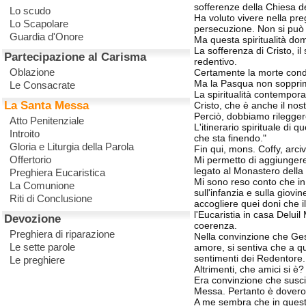
sofferenze della Chiesa d
Lo scudo
Ha voluto vivere nella pre
Lo Scapolare
persecuzione. Non si può 
Guardia d'Onore
Ma questa spiritualità do
La sofferenza di Cristo, i
Partecipazione al Carisma
redentivo.
Oblazione
Certamente la morte conduc
Ma la Pasqua non sopprime
Le Consacrate
La spiritualità contempora
La Santa Messa
Cristo, che è anche il nos
Perciò, dobbiamo rilegger
Atto Penitenziale
L'itinerario spirituale di
Introito
che sta finendo."
Gloria e Liturgia della Parola
Fin qui, mons. Coffy, arci
Offertorio
Mi permetto di aggiungere
legato al Monastero della
Preghiera Eucaristica
Mi sono reso conto che in 
La Comunione
sull'infanzia e sulla giov
Riti di Conclusione
accogliere quei doni che i
l'Eucaristia in casa Delui
Devozione
coerenza.
Preghiera di riparazione
Nella convinzione che Ges
Le sette parole
amore, si sentiva che a 
sentimenti dei Redentore.
Le preghiere
Altrimenti, che amici si è?
Era convinzione che susci
Messa. Pertanto è doveroso
A me sembra che in questo