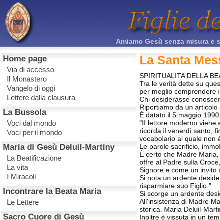
Amiamo Gesù senza misura e sacr
La Santa Mes
Home page
Via di accesso
SPIRITUALITA DELLA B
Il Monastero
Tra le verità dette su qu
Vangelo di oggi
per meglio comprendere i 
Lettere dalla clausura
Chi desiderasse conoscere
Riportiamo da un articolo 
La Bussola
È datato il 5 maggio 1990
Voci dal mondo
"II lettore moderno viene 
ricorda il venerdì santo, 
Voci per il mondo
vocabolario al quale non è
Maria di Gesù Deluil-Martiny
Le parole sacrificio, immo
È certo che Madre Maria, 
La Beatificazione
offre al Padre sulla Croce
La vita
Signore e come un invito 
I Miracoli
Si nota un ardente deside
risparmiare suo Figlio."
Incontrare la Beata Maria
Si scorge un ardente deside
All'insistenza di Madre M
Le Lettere
storica. Maria Deluil-Mart
Sacro Cuore di Gesù
Inoltre è vissuta in un te