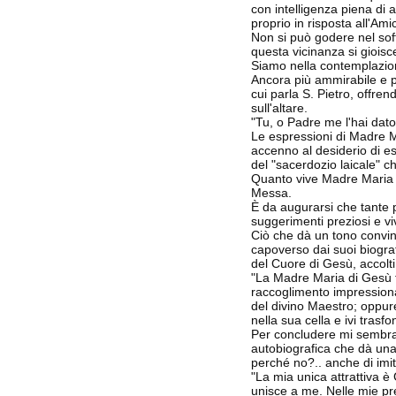
con intelligenza piena di 
proprio in risposta all'Ami
Non si può godere nel soff
questa vicinanza si giois
Siamo nella contemplazion
Ancora più ammirabile e pi
cui parla S. Pietro, offren
sull'altare.
"Tu, o Padre me l'hai dato 
Le espressioni di Madre M
accenno al desiderio di es
del "sacerdozio laicale" c
Quanto vive Madre Maria 
Messa.
È da augurarsi che tante 
suggerimenti preziosi e viv
Ciò che dà un tono convin
capoverso dai suoi biograf
del Cuore di Gesù, accolti
"La Madre Maria di Gesù fu
raccoglimento impressiona
del divino Maestro; oppure
nella sua cella e ivi tras
Per concludere mi sembra
autobiografica che dà una 
perché no?.. anche di imit
"La mia unica attrattiva è 
unisce a me. Nelle mie pre